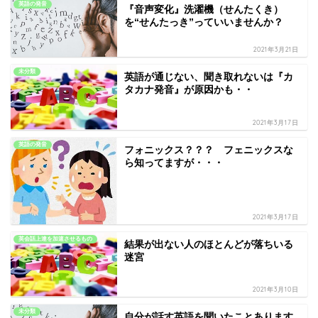
英語の発音
『音声変化』洗濯機（せんたくき）
を“せんたっき”っていいませんか？
2021年3月21日
未分類
英語が通じない、聞き取れないは『カ
タカナ発音』が原因かも・・
2021年3月17日
英語の発音
フォニックス？？？ フェニックスな
ら知ってますが・・・
2021年3月17日
英会話上達を加速させるもの
結果が出ない人のほとんどが落ちいる
迷宮
2021年3月10日
未分類
自分が話す英語を聞いたことあります