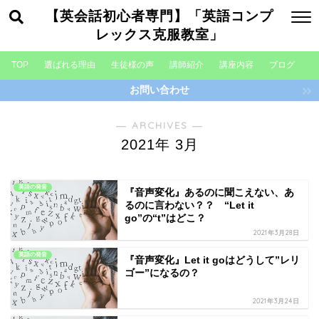
【英会話初心者専門】「英語コンプ
レックス克服教室」
TOP
選ばれる理由
生徒様の声
講師紹介
講座内容
ブログ
お問い合わせ
― ARCHIVES ―
2021年 3月
英語の発音
『音声変化』あるのに聞こえない、あ
るのに言わない？？ “Let it
go”の“t”はどこ？
2021年3月28日
英語の発音
『音声変化』Let it goはどうして”レリ
ゴー”になるの？
2021年3月24日