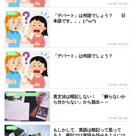
2019年7月22日
英会話
「デパート」は何語でしょう？ 日
本語です。。。(;^ω^)
2019年7月20日
英会話
「デパート」は何語でしょう？
2019年7月18日
英会話のメンタルブロック
英文法は暗記しない！ 「解らないか
ら分からない」から脱出～～
2019年7月16日
英会話
もしかして、英語は暗記って思って
る？ 暗記では英語を話せるようには