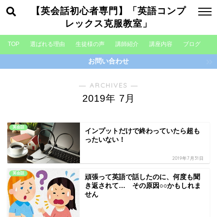
【英会話初心者専門】「英語コンプ
レックス克服教室」
TOP
選ばれる理由
生徒様の声
講師紹介
講座内容
ブログ
お問い合わせ
― ARCHIVES ―
2019年 7月
英会話
インプットだけで終わっていたら超も
ったいない！
2019年7月31日
英会話
頑張って英語で話したのに、何度も聞
き返されて… その原因○○かもしれま
せん