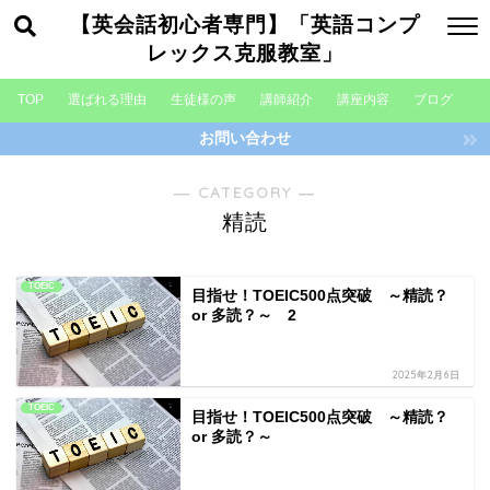
【英会話初心者専門】「英語コンプ
レックス克服教室」
TOP
選ばれる理由
生徒様の声
講師紹介
講座内容
ブログ
お問い合わせ
― CATEGORY ―
精読
TOEIC
目指せ！TOEIC500点突破 ～精読？
or 多読？～ 2
2025年2月6日
TOEIC
目指せ！TOEIC500点突破 ～精読？
or 多読？～