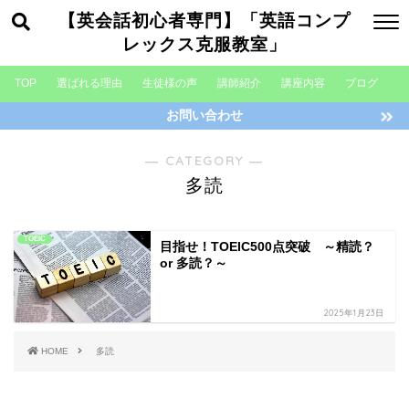
【英会話初心者専門】「英語コンプ
レックス克服教室」
TOP
選ばれる理由
生徒様の声
講師紹介
講座内容
ブログ
お問い合わせ
― CATEGORY ―
多読
TOEIC
目指せ！TOEIC500点突破 ～精読？
or 多読？～
2025年1月23日
HOME
多読