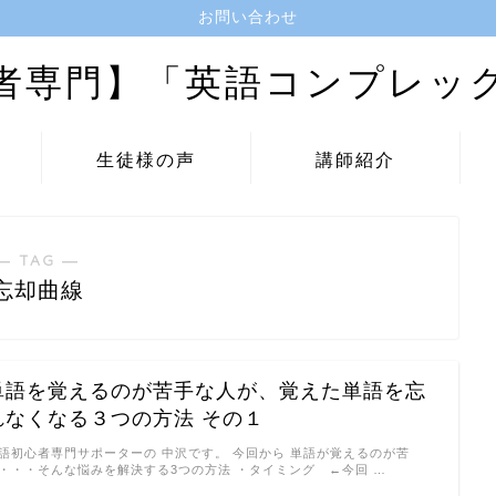
お問い合わせ
者専門】「英語コンプレッ
生徒様の声
講師紹介
― TAG ―
忘却曲線
単語を覚えるのが苦手な人が、覚えた単語を忘
れなくなる３つの方法 その１
語初心者専門サポーターの 中沢です。 今回から 単語が覚えるのが苦
・・・そんな悩みを解決する3つの方法 ・タイミング ←今回 …