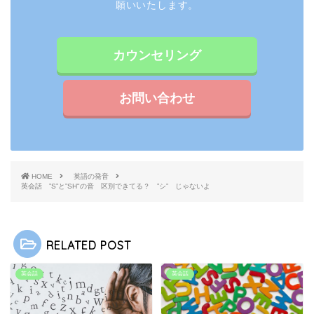
願いいたします。
カウンセリング
お問い合わせ
HOME
英語の発音
英会話 ”S”と”SH"の音 区別できてる？ ”シ” じゃないよ
RELATED POST
英会話
英会話