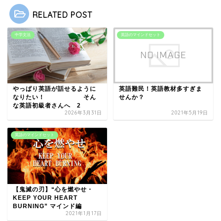
RELATED POST
中学文法
英語のマインドセット
やっぱり英語が話せるように
英語難民！英語教材多すぎま
なりたい！ そん
せんか？
な英語初級者さんへ 2
2026年3月31日
2021年5月19日
英語のマインドセット
【鬼滅の刃】“心を燃やせ・
KEEP YOUR HEART
BURNING” マインド編
2021年1月17日