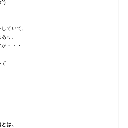
^)
をしていて、
はあり、
すが・・・
いて
、
語とは、