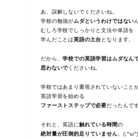
あ、誤解しないでくださいね。
学校の勉強が
ムダというわけではない
むしろ学校でしっかりと文法や単語を
学んだことは
英語の土台
となります。
だから、
学校での英語学習はムダなん
思わないで
くださいね。
学校ではあまり重視されていないこと
英語学習を始める
ファーストステップで必要
だったんで
それと、英語に
触れている時間
の
絶対量が圧倒的足りていません
。(;^ω^