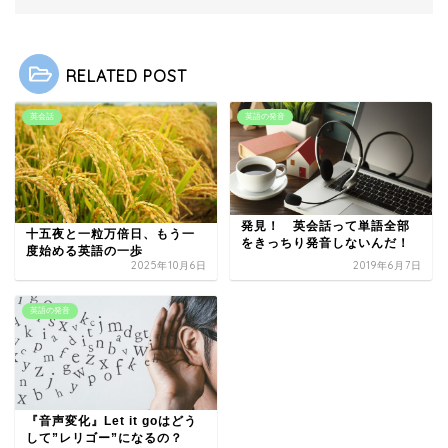
RELATED POST
英会話
英語の発音
発見！ 英会話って単語全部
十五夜と一粒万倍日、もう一
をきっちり発音しないんだ！
度始める英語の一歩
2025年10月6日
2019年6月7日
英語の発音
『音声変化』Let it goはどう
して”レリゴー”になるの？