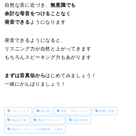
自然な音に近づき、
無意識でも
余計な母音をつけることなく
発音できる
ようになります
発音できるようになると、
リスニング力が自然と上がってきます
もちろんスピーキング力もあがります
まずは音真似から
はじめてみましょう！
一緒にがんばりましょう！
フォニックス
初心者
発音 プチレッスン
綺麗な発音
英会話上達
英語のリスニング
英語の発音
英語コンプレックス克服教室 上田市