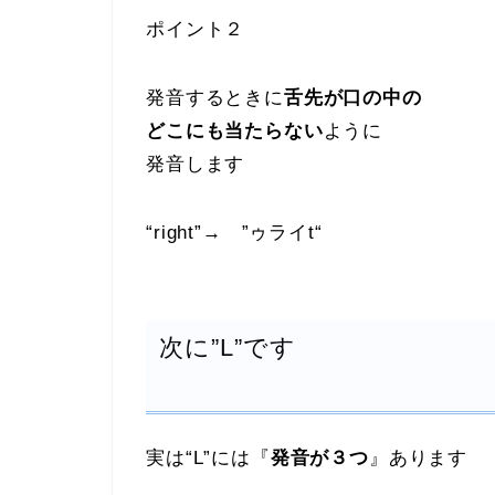
ポイント２
発音するときに
舌先が口の中の
どこにも当たらない
ように
発音します
“right”→ ”ゥライt“
次に”L”です
実は“L”には『
発音が３つ
』あります