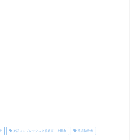
音
英語コンプレックス克服教室 上田市
英語初級者