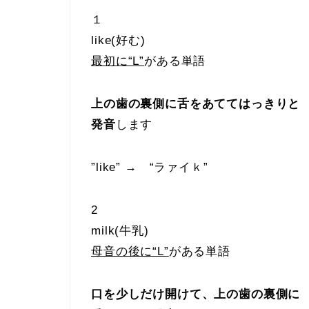
１
like(好む)
最初に“L”
がある単語
上の歯の裏側に舌をあててはっきりと
発音
します
”like” → “ラァイｋ”
2
milk(牛乳)
母音の後に“L”
がある単語
口を少しだけ開けて、上の歯の裏側に