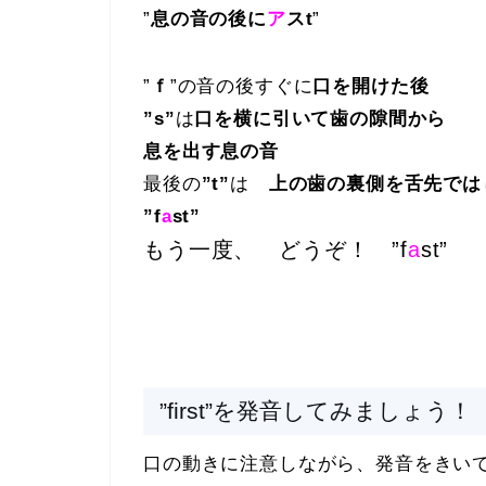
”
息の音の後に
ア
スt
”
”
ｆ
”の音の後すぐに
口を開けた後
”s”
は
口を横に引いて歯の隙間から
息を出す息の音
最後の
”t”
は
上の歯の裏側を舌先では
”f
a
st”
もう一度、 どうぞ！ ”f
a
st”
”first”を発音してみましょう！
口の動きに注意しながら、発音をきいてみ