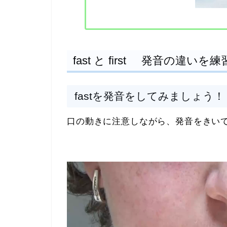
fast と first 発音の違い
fastを発音をしてみましょう！
口の動きに注意しながら、発音をきいてみ
動
画
プ
レ
ー
ヤ