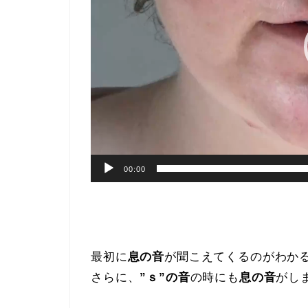
ー
00:00
最初に
息の音
が聞こえてくるのがわか
さらに、
”ｓ”の音
の時にも
息の音
がし